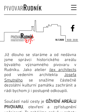
R
PIVOVAR
UDNÍK
Již dlouho se staráme a od nedávna
jsme správci historického areálu
bývalého významného pivovaru v
Rudníku. Jako atelier
ilex architects
pod vedením architekta
Josefa
Smutného
se snažíme částečně
dezolátní kulturní památku zachránit a
rádi bychom ji i postupně odkoupili.
Součástí naší cesty je
OŽIVENÍ AREÁLU
PIVOVARU
, otevření a zpřístupnění