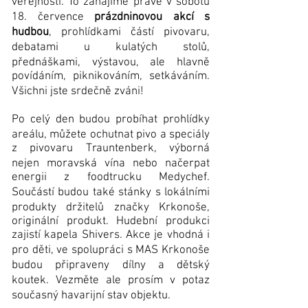
veřejnosti. To zahájíme právě v sobotu
18. července
prázdninovou akcí s
hudbou
, prohlídkami částí pivovaru,
debatami u kulatých stolů,
přednáškami, výstavou, ale hlavně
povídáním, piknikováním, setkáváním.
Všichni jste srdečně zváni!
Po celý den budou probíhat prohlídky
areálu, můžete ochutnat pivo a speciály
z pivovaru Trauntenberk, výborná
nejen moravská vína nebo načerpat
energii z foodtrucku Medychef.
Součástí budou také stánky s lokálními
produkty držitelů značky Krkonoše,
originální produkt. Hudební produkci
zajistí kapela Shivers. Akce je vhodná i
pro děti, ve spolupráci s MAS Krkonoše
budou připraveny dílny a dětský
koutek. Vezměte ale prosím v potaz
současný havarijní stav objektu.