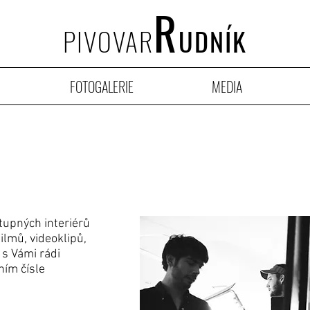
R
PIVOVAR
UDNÍK
FOTOGALERIE
MEDIA
tupných interiérů
ilmů, videoklipů,
s Vámi rádi
ním čísle