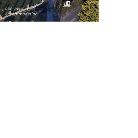
operational
accommodation
VŠECHNY K
ONTAKTY