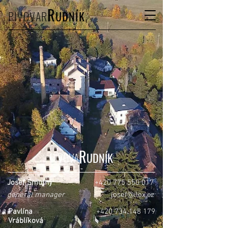
R
PIVOVAR
UDNÍK
R
PIVOVA
UDNÍK
Josef Smutný
+420 775 550 017
general manager
josef@ilex.cz
Pavlína
+420 734 148 179
Vráblíková